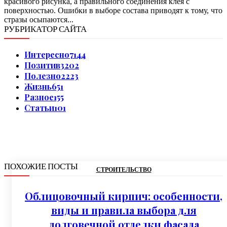
красивого рисунка, а правильного соединения клея с
поверхностью. Ошибки в выборе состава приводят к тому, что
стразы осыпаются...
РУБРИКАТОР САЙТА
Интересно
7144
Позитив
3202
Полезно
2223
Жизнь
651
Разное
155
Статьи
101
ПОХОЖИЕ ПОСТЫ
СТРОИТЕЛЬСТВО
Облицовочный кирпич: особенности,
виды и правила выбора для
долговечной отделки фасада