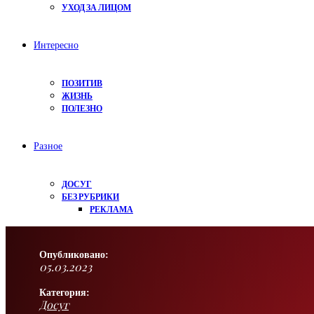
УХОД ЗА ЛИЦОМ
Интересно
ПОЗИТИВ
ЖИЗНЬ
ПОЛЕЗНО
Разное
ДОСУГ
БЕЗ РУБРИКИ
РЕКЛАМА
Опубликовано:
05.03.2023
Категория:
Досуг