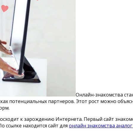
Онлайн-знакомства стан
сках потенциальных партнеров. Этот рост можно объя
орм.
ходит к зарождению Интернета. Первый сайт знакомств
о ссылке находится сайт для
онлайн знакомства аналог