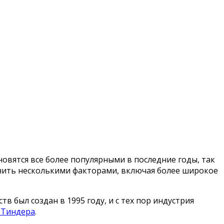
овятся все более популярными в последние годы, так
снить несколькими факторами, включая более широкое
 был создан в 1995 году, и с тех пор индустрия
 Тиндера
.