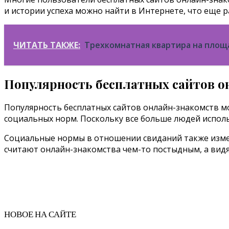
и истории успеха можно найти в Интернете, что еще 
ЧИТАТЬ ТАКЖЕ:
Трехкомнатная квартира на площад
Популярность бесплатных сайтов о
Популярность бесплатных сайтов онлайн-знакомств м
социальных норм. Поскольку все больше людей исполь
Социальные нормы в отношении свиданий также изме
считают онлайн-знакомства чем-то постыдным, а вид
НОВОЕ НА САЙТЕ