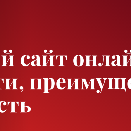
й сайт онла
ти, преимуще
сть