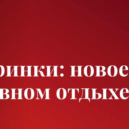
инки: новое
вном отдых