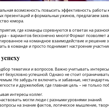
никальная возможность повысить эффективность работы
ых презентаций и формальных ужинов, предлагаем за
вство юмора.
риятия, где команды соревнуются в ответах на разнооб
атура – вариантов бесконечно много! Формат позволяе
тированное на командное взаимодействие и решение з
ать в команде и просто поднимает настроение участни
 успеху
дбор тематики и вопросов. Важно учитывать интересы 
ет безусловно успешной. Однако не стоит ограничиват
емым. Не забудьте включить и забавные, нестандартны
легкости и дружелюбия, где главная цель – не только п
вая интересы коллег.
частвовать могли люди с разными уровнями знаний.
вопросы на знание фактов, логическое мышление, творч