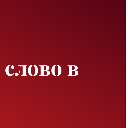
 слово в
е