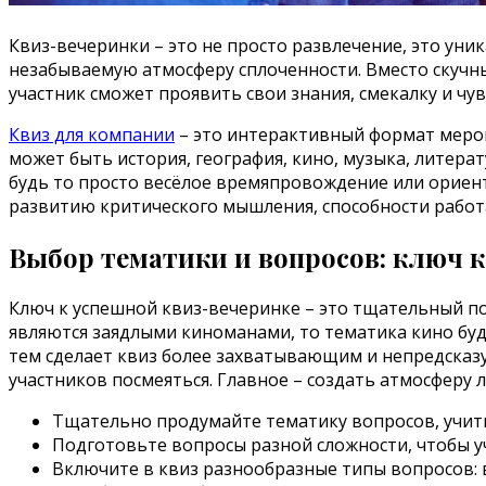
Квиз-вечеринки – это не просто развлечение, это у
незабываемую атмосферу сплоченности. Вместо скучн
участник сможет проявить свои знания, смекалку и чу
Квиз для компании
– это интерактивный формат мероп
может быть история, география, кино, музыка, литер
будь то просто весёлое времяпровождение или ориен
развитию критического мышления, способности работ
Выбор тематики и вопросов: ключ к
Ключ к успешной квиз-вечеринке – это тщательный по
являются заядлыми киноманами, то тематика кино буд
тем сделает квиз более захватывающим и непредсказу
участников посмеяться. Главное – создать атмосферу 
Тщательно продумайте тематику вопросов, учиты
Подготовьте вопросы разной сложности, чтобы у
Включите в квиз разнообразные типы вопросов: 