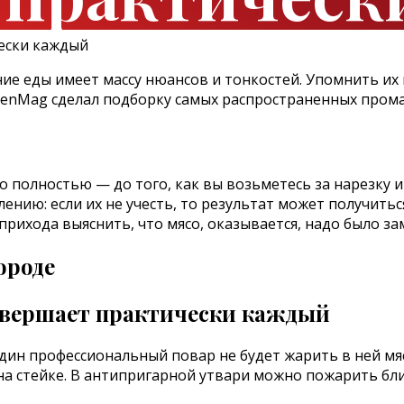
ние еды имеет массу нюансов и тонкостей. Упомнить их
henMag сделал подборку самых распространенных прома
о полностью — до того, как вы возьметесь за нарезку 
нию: если их не учесть, то результат может получитьс
х прихода выяснить, что мясо, оказывается, надо было з
ороде
дин профессиональный повар не будет жарить в ней мяс
на стейке. В антипригарной утвари можно пожарить бли