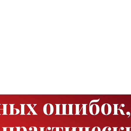
рных ошибок
 практическ