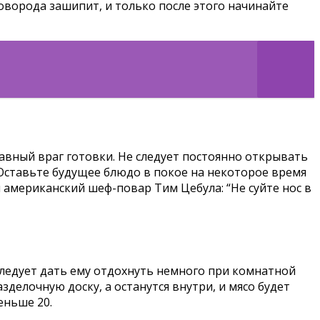
оворода зашипит, и только после этого начинайте
авный враг готовки. Не следует постоянно открывать
 Оставьте будущее блюдо в покое на некоторое время
 американский шеф-повар Тим Цебула: “Не суйте нос в
 следует дать ему отдохнуть немного при комнатной
зделочную доску, а останутся внутри, и мясо будет
еньше 20.