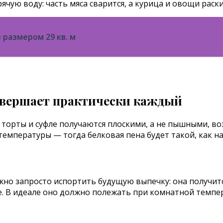
рячую воду: часть мяса сварится, а курица и овощи рас
 размером 29 кв. м
а торты и суфле получаются плоскими, а не пышными, в
температуры — тогда белковая пена будет такой, как н
жно запросто испортить будущую выпечку: она получит
е. В идеале оно должно полежать при комнатной темпер