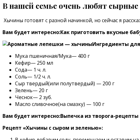
В нашей семье очень любят сырны
Хычины готовят с разной начинкой, но сейчас я расск
Вам будет интересно:Как приготовить вкусные б
Ингредиенты для
Мука пшеничная/Мука— 400 г
Кефир— 250 мл
Сода— 1 ч. л.
Соль— 1/2 ч. л.
Сыр твердый(или полутвердый) — 200 г
Зелень— 20 г
Чеснок— 2 зуб.
Масло сливочное(на смазку) — 100 г
Вам будет интересно:Выпечка из творога-рецепты
Рецепт «Хычины с сыром и зеленью»:
В кефир добавим соду, перемешаем и оставим на 