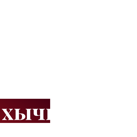
 хычины