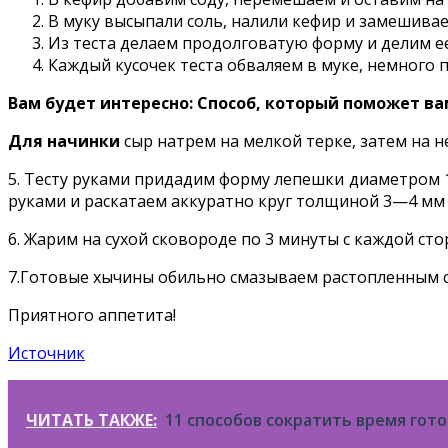
В муку высыпали соль, налили кефир и замешивае
Из теста делаем продолговатую форму и делим ее
Каждый кусочек теста обваляем в муке, немного
Вам будет интересно: Способ, который поможет в
Для начинки
сыр натрем на мелкой терке, затем на 
5. Тесту руками придадим форму лепешки диаметром 1
руками и раскатаем аккуратно круг толщиной 3—4 мм 
6. Жарим на сухой сковороде по 3 минуты с каждой ст
7.Готовые хычины обильно смазываем растопленным с
Приятного аппетита!
Источник
ЧИТАТЬ ТАКЖЕ:
11 способов сократить время гот