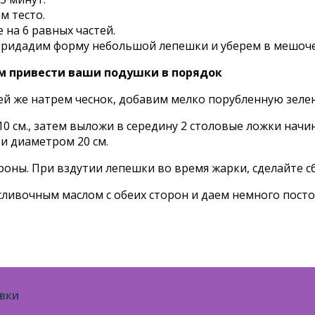
м тесто.
 на 6 равных частей.
 придадим форму небольшой лепешки и уберем в мешоче
ам привести ваши подушки в порядок
ней же натрем чеснок, добавим мелко порубленную зеле
0 см., затем выложи в середину 2 столовые ложки нач
и диаметром 20 см.
ороны. При вздутии лепешки во время жарки, сделайте с
ливочным маслом с обеих сторон и даем немного посто
овки