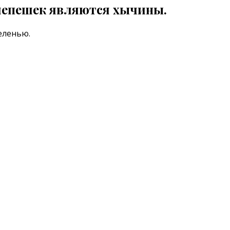
лепешек являются хычины.
еленью.