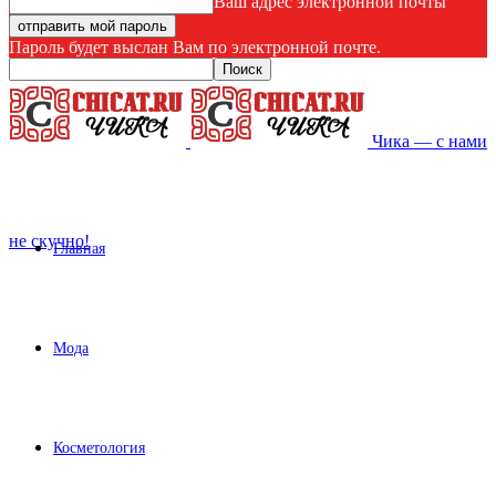
Ваш адрес электронной почты
Пароль будет выслан Вам по электронной почте.
Чика — с нами
не скучно!
Главная
Мода
Косметология