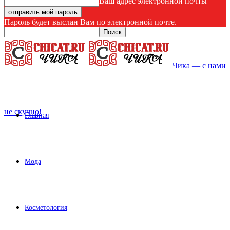
Ваш адрес электронной почты
Пароль будет выслан Вам по электронной почте.
Чика — с нами
не скучно!
Главная
Мода
Косметология