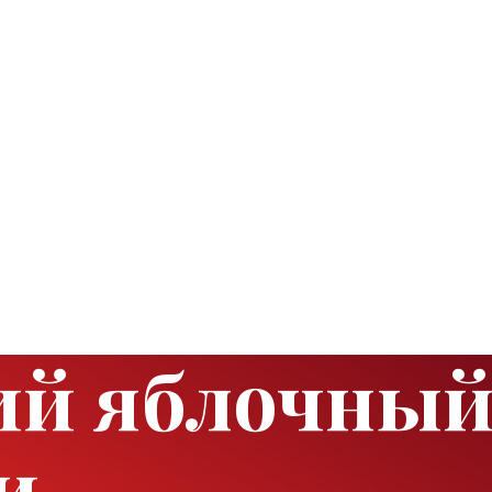
ий яблочный
и