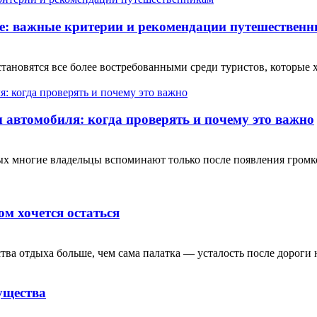
е: важные критерии и рекомендации путешествен
ановятся все более востребованными среди туристов, которые 
автомобиля: когда проверять и почему это важно
рых многие владельцы вспоминают только после появления гром
ом хочется остаться
тва отдыха больше, чем сама палатка — усталость после дороги н
ущества