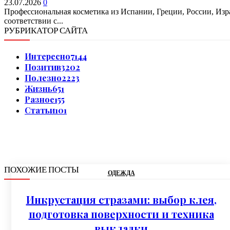
23.07.2026
0
Профессиональная косметика из Испании, Греции, России, Изр
соответствии с...
РУБРИКАТОР САЙТА
Интересно
7144
Позитив
3202
Полезно
2223
Жизнь
651
Разное
155
Статьи
101
ПОХОЖИЕ ПОСТЫ
ОДЕЖДА
Инкрустация стразами: выбор клея,
подготовка поверхности и техника
выкладки