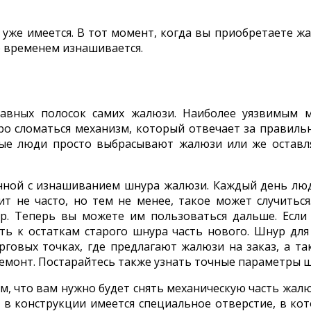
 уже имеется. В тот момент, когда вы приобретаете ж
со временем изнашивается.
авных полосок самих жалюзи. Наиболее уязвимым м
о сломаться механизм, который отвечает за правильн
орые люди просто выбрасывают жалюзи или же оставл
нной с изнашиванием шнура жалюзи. Каждый день люд
ит не часто, но тем не менее, такое может случить
р. Теперь вы можете им пользоваться дальше. Есл
ать к остаткам старого шнура часть нового. Шнур д
рговых точках, где предлагают жалюзи на заказ, а т
емонт. Постарайтесь также узнать точные параметры 
, что вам нужно будет снять механическую часть жалю
 в конструкции имеется специальное отверстие, в к