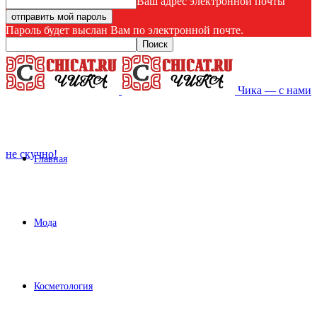
Ваш адрес электронной почты
Пароль будет выслан Вам по электронной почте.
Чика — с нами
не скучно!
Главная
Мода
Косметология