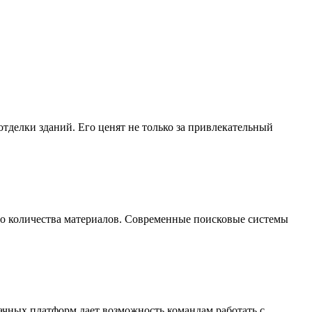
делки зданий. Его ценят не только за привлекательный
го количества материалов. Современные поисковые системы
ачных платформ дает возможность командам работать с