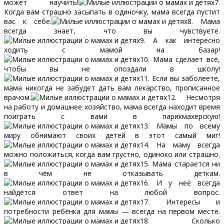
может научить!
7.
Когда вам страшно засыпать в одиночку, мама всегда пустит
вас к себе.
8. Мама
всегда знает, что вы чувствуете.
9. А как интересно
ходить с мамой на базар!
10. Мама сделает всё,
чтобы вы не опоздали в школу!
11. Если вы заболеете,
мама никогда не забудет дать вам лекарство, прописанное
врачом.
12. Несмотря
на работу и домашнее хозяйство, мама всегда находит время
поиграть с вами в парикмахерскую!
13. Мамы по всему
миру обнимают своих детей в этот самый миг!
14. На маму всегда
можно положиться, когда вам грустно, одиноко или страшно.
15. Мама старается ни
в чём не отказывать деткам.
16. И у неё всегда
найдётся ответ на любой вопрос.
17. Интересы и
потребности ребёнка для мамы — всегда на первом месте.
18. Сколько