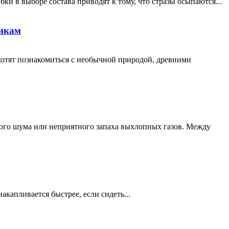
ки в выборе состава приводят к тому, что стразы осыпаются...
никам
хотят познакомиться с необычной природой, древними
кого шума или неприятного запаха выхлопных газов. Между
акапливается быстрее, если сидеть...