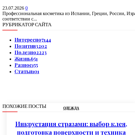
23.07.2026
0
Профессиональная косметика из Испании, Греции, России, Изр
соответствии с...
РУБРИКАТОР САЙТА
Интересно
7144
Позитив
3202
Полезно
2223
Жизнь
651
Разное
155
Статьи
101
ПОХОЖИЕ ПОСТЫ
ОДЕЖДА
Инкрустация стразами: выбор клея,
подготовка поверхности и техника