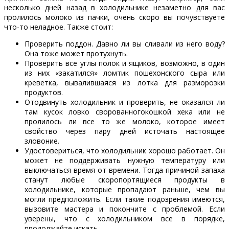
несколько дней назад в холодильнике незаметно для вас
пролилось молоко из пачки, очень скоро вы почувствуете
что-то неладное. Также стоит:
Проверить поддон. Давно ли вы сливали из него воду?
Она тоже может протухнуть.
Проверить все углы полок и ящиков, возможно, в один
из них «закатился» ломтик пошехонского сыра или
креветка, вывалившаяся из лотка для разморозки
продуктов.
Отодвинуть холодильник и проверить, не оказался ли
там кусок ловко сворованногокошкой хека или не
пролилось ли все то же молоко, которое имеет
свойство через пару дней источать настоящее
зловоние.
Удостовериться, что холодильник хорошо работает. Он
может не поддерживать нужную температуру или
выключаться время от времени. Тогда причиной запаха
станут любые скоропортящиеся продукты в
холодильнике, которые пропадают раньше, чем вы
могли предположить. Если такие подозрения имеются,
вызовите мастера и покончите с проблемой. Если
уверены, что с холодильником все в порядке,
продолжайте искать.