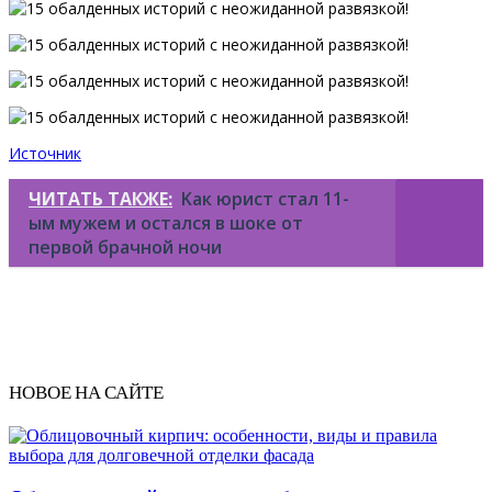
Источник
ЧИТАТЬ ТАКЖЕ:
Kaк юриcт стaл 11-
ым мyжем и осталcя в шоке от
пеpвой бpачной нoчи
НОВОЕ НА САЙТЕ