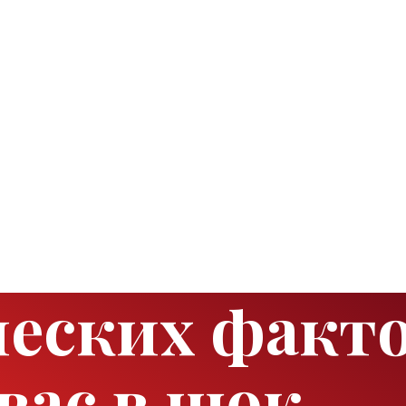
ческих факто
вас в шок