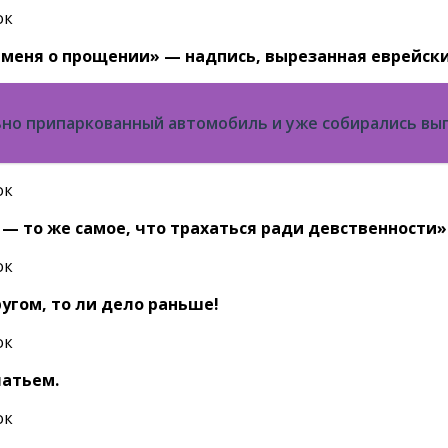
ть меня о прощении» — надпись, вырезанная еврейс
но припаркованный автомобиль и уже собирались вып
 — то же самое, что трахаться ради девственности»
ругом, то ли дело раньше!
латьем.