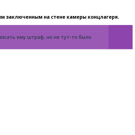
ким заключенным на стене камеры концлагеря.
исать ему штраф, но не тут-то было