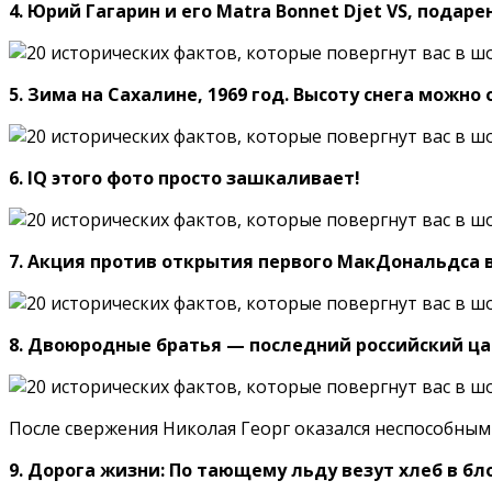
4. Юрий Гагарин и его Matra Bonnet Djet VS, подар
5. Зима на Сахалине, 1969 год. Высоту снега можно
6. IQ этого фото просто зашкаливает!
7. Акция против открытия первого МакДональдса в 
8. Двоюродные братья — последний российский царь
После свержения Николая Георг оказался неспособным
9. Дорога жизни: По тающему льду везут хлеб в б