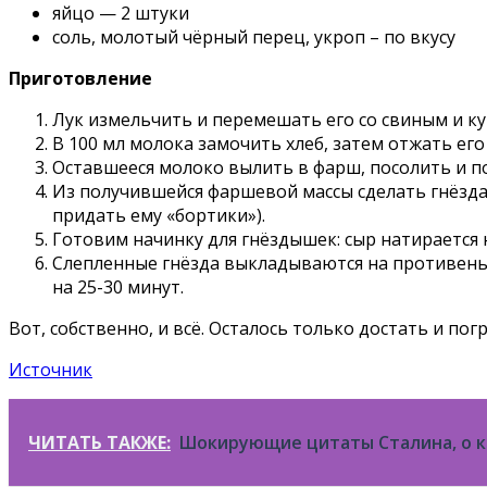
яйцо — 2 штуки
соль, молотый чёрный перец, укроп – по вкусу
Приготовление
Лук измельчить и перемешать его со свиным и к
В 100 мл молока замочить хлеб, затем отжать ег
Оставшееся молоко вылить в фарш, посолить и п
Из получившейся фаршевой массы сделать гнёзда (
придать ему «бортики»).
Готовим начинку для гнёздышек: сыр натирается
Слепленные гнёзда выкладываются на противень, 
на 25-30 минут.
Вот, собственно, и всё. Осталось только достать и по
Источник
ЧИТАТЬ ТАКЖЕ:
Шокирующие цитаты Сталина, о к