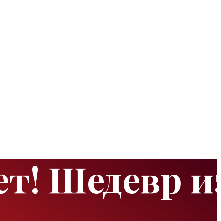
т! Шедевр и