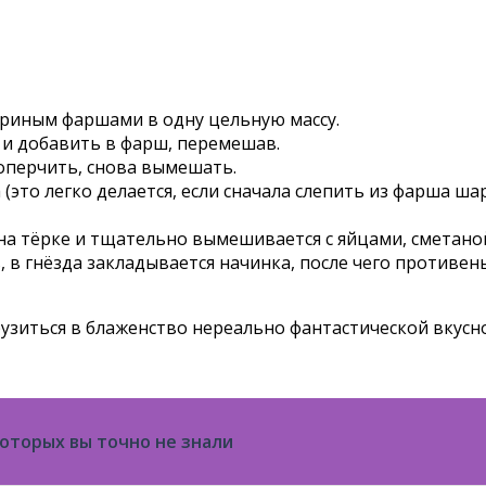
уриным фаршами в одну цельную массу.
о и добавить в фарш, перемешав.
оперчить, снова вымешать.
это легко делается, если сначала слепить из фарша шар
 на тёрке и тщательно вымешивается с яйцами, сметан
в гнёзда закладывается начинка, после чего противень
грузиться в блаженство нереально фантастической вкус
оторых вы точно не знали