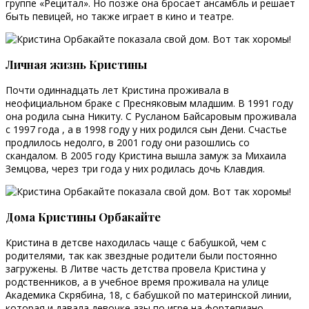
группе «Рецитал». Но позже она бросает ансамбль и решает
быть певицей, но также играет в кино и театре.
Личная жизнь Кристины
Почти одиннадцать лет Кристина проживала в
неофициальном браке с Пресняковым младшим. В 1991 году
она родила сына Никиту. С Русланом Байсаровым проживала
с 1997 года , а в 1998 году у них родился сын Дени. Счастье
продлилось недолго, в 2001 году они разошлись со
скандалом. В 2005 году Кристина вышла замуж за Михаила
Земцова, через три года у них родилась дочь Клавдия.
Дома Кристины Орбакайте
Кристина в детсве находилась чаще с бабушкой, чем с
родителями, так как звездные родители были постоянно
загружены. В Литве часть детства провела Кристина у
родственников, а в учебное время проживала на улице
Академика Скрябина, 18, с бабушкой по материнской линии,
которая и давала девочке азы по игре на фортепиано.