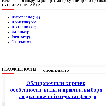
Качественная инкрустация стразами требует не просто красивог
РУБРИКАТОР САЙТА
Интересно
7144
Позитив
3202
Полезно
2223
Жизнь
651
Разное
155
Статьи
101
ПОХОЖИЕ ПОСТЫ
СТРОИТЕЛЬСТВО
Облицовочный кирпич:
особенности, виды и правила выбора
для долговечной отделки фасада