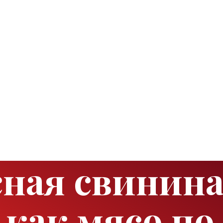
сная свинина
 как мясо п