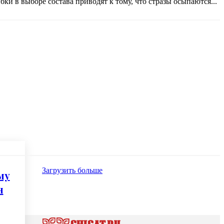
ки в выборе состава приводят к тому, что стразы осыпаются...
Загрузить больше
му
я