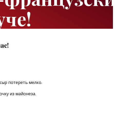
уче!
ас!
 сыр потереть мелко.
очку из майонеза.