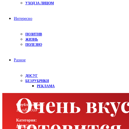
УХОД ЗА ЛИЦОМ
Интересно
ПОЗИТИВ
ЖИЗНЬ
ПОЛЕЗНО
Разное
ДОСУГ
БЕЗ РУБРИКИ
РЕКЛАМА
Очень вку
Опубликовано:
14.08.2018
готовится,
Категория:
Полезно