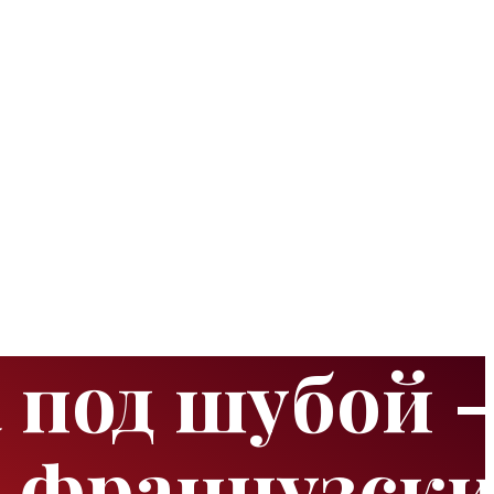
 под шубой 
о-французски