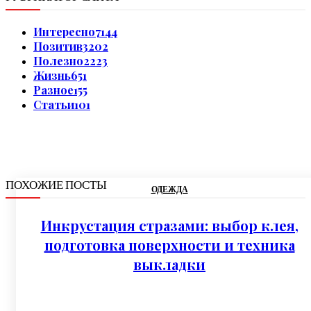
Интересно
7144
Позитив
3202
Полезно
2223
Жизнь
651
Разное
155
Статьи
101
ПОХОЖИЕ ПОСТЫ
ОДЕЖДА
Инкрустация стразами: выбор клея,
подготовка поверхности и техника
выкладки