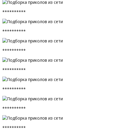
**********
**********
**********
**********
**********
**********
**********