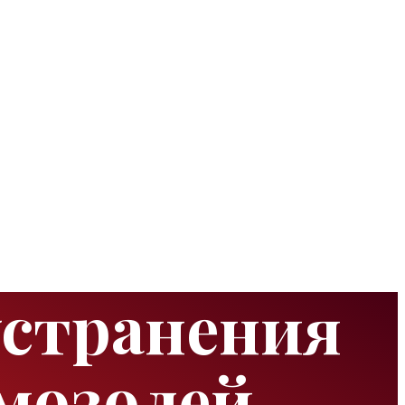
устранения
мозолей,