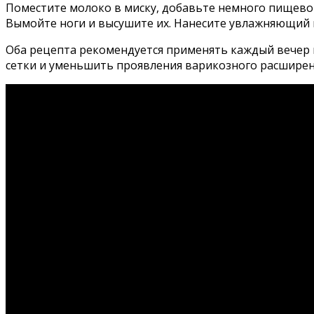
Поместите молоко в миску, добавьте немного пищевой 
Вымойте ноги и высушите их. Нанесите увлажняющий 
Оба рецепта рекомендуется применять каждый вечер п
сетки и уменьшить проявления варикозного расширен