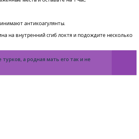
ринимают антикоагулянты.
ина на внутренний сгиб локтя и подождите несколько
турков, а родная мать его так и не