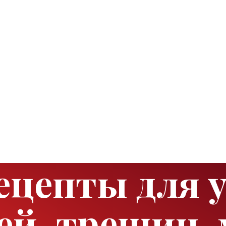
ецепты для 
й, трещин, 