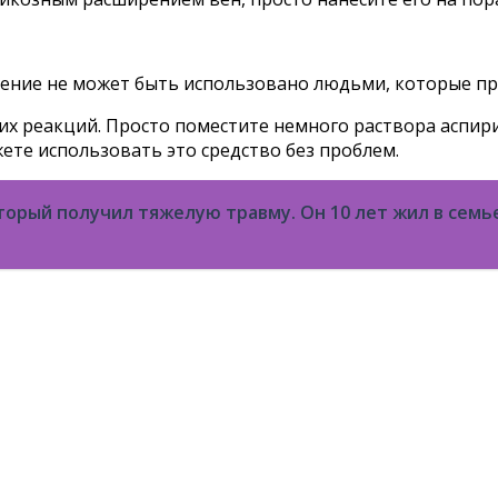
чение не может быть использовано людьми, которые п
их реакций. Просто поместите немного раствора аспир
жете использовать это средство без проблем.
торый получил тяжелую травму. Он 10 лет жил в семье 