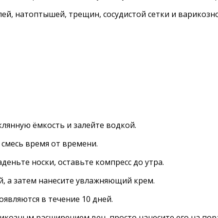
ей, натоптышей, трещин, сосудистой сетки и варикозн
клянную ёмкость и залейте водкой.
 смесь время от времени.
деньте носки, оставьте компресс до утра.
й, а затем нанесите увлажняющий крем.
являются в течение 10 дней.
рикозным расширением вен, просто нанесите его на пора