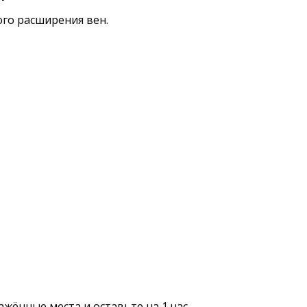
ого расширения вен.
жённые места и оставьте на 1 час.