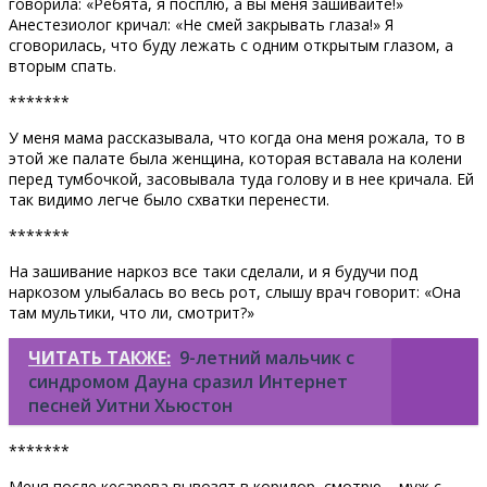
говорила: «Ребята, я посплю, а вы меня зашивайте!»
Анестезиолог кричал: «Не смей закрывать глаза!» Я
сговорилась, что буду лежать с одним открытым глазом, а
вторым спать.
*******
У меня мама рассказывала, что когда она меня рожала, то в
этой же палате была женщина, которая вставала на колени
перед тумбочкой, засовывала туда голову и в нее кричала. Ей
так видимо легче было схватки перенести.
*******
На зашивание наркоз все таки сделали, и я будучи под
наркозом улыбалась во весь рот, слышу врач говорит: «Она
там мультики, что ли, смотрит?»
ЧИТАТЬ ТАКЖЕ:
9-летний мальчик с
синдромом Дауна сразил Интернет
песней Уитни Хьюстон
*******
Меня после кесарева вывозят в коридор, смотрю – муж с