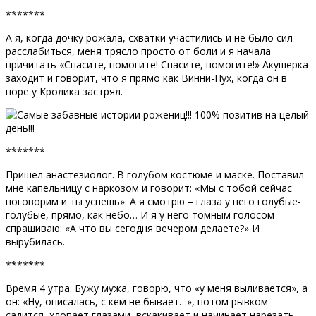
*******
А я, когда дочку рожала, схватки участились и не было сил
расслабиться, меня трясло просто от боли и я начала
причитать «Спасите, помогите! Спасите, помогите!» Акушерка
заходит и говорит, что я прямо как Винни-Пух, когда он в
норе у Кролика застрял.
*******
Пришел анастезиолог. В голубом костюме и маске. Поставил
мне капельницу с наркозом и говорит: «Мы с тобой сейчас
поговорим и ты уснешь». А я смотрю – глаза у него голубые-
голубые, прямо, как небо… И я у него томным голосом
спрашиваю: «А что вы сегодня вечером делаете?» И
вырубилась.
*******
Время 4 утра. Бужу мужа, говорю, что «у меня выливается», а
он: «Ну, описалась, с кем не бывает…», потом рывком
садится, хлопает глазами, вскакивает и начинает нарезать