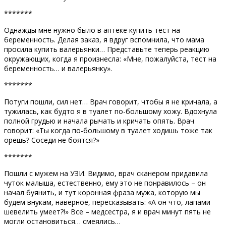
*******
Однажды мне нужно было в аптеке купить тест на
беременность. Делая заказ, я вдруг вспомнила, что мама
просила купить валерьянки… Представьте теперь реакцию
окружающих, когда я произнесла: «Мне, пожалуйста, тест на
беременность… и валерьянку».
*******
Потуги пошли, сил нет… Врач говорит, чтобы я не кричала, а
тужилась, как будто я в туалет по-большому хожу. Вдохнула
полной грудью и начала рычать и кричать опять. Врач
говорит: «Ты когда по-большому в туалет ходишь тоже так
орешь? Соседи не боятся?»
*******
Пошли с мужем на УЗИ. Видимо, врач сканером придавила
чуток малыша, естественно, ему это не понравилось – он
начал буянить, и тут коронная фраза мужа, которую мы
будем внукам, наверное, пересказывать: «А он что, лапами
шевелить умеет?!» Все – медсестра, я и врач минут пять не
могли остановиться… смеялись…