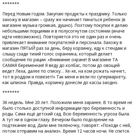
*******
Перед Новым годом. Закупаю продукты к празднику. Только
захожу в магазин – сразу же начинает пинаться ребенок (в
магазине музыка громкая, душно). Поэтому покупки я делаю
небольшими порциями и в полусогнутом состоянии (иначе
идти невозможно). Повторяется это не один раз и очень
привлекает внимание покупателей и персонала. Захожу в
магазин ПЯТЫЙ раз за день, беру корзинку, иду к стендам и
слышу сзади тихий голос охранника, который делает
сообщение по рации: «Внимание охране! В магазине ТА
САМАЯ беременная! Я веду до колбас, потом до овощей
ведет Леха, далее по списку… Хе-хе, на ком рожать начнет,
тот в роддом и повезет!» Так меня и вели по супермаркету,
как шпиона. Правда, корзинку донесли до кассы заодно.
*******
36 недель. Мне 20 лет. Положили меня заранее. В то время не
было столько доступной информации про беременность и
роды. Сама ещё детский сад. Всю беременность угроза была.
А тут ни в одном глазу. Вечером было подозрение на
подтекание вод. Дали мне пелёночку, говорят: «Походи с ней,
потом отправим на анализ». Время 12 часов ночи. Не спится.