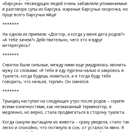
«барсука». Несведущих людей очень забавляли упоминаемые
в разговоре супы из барсука, жареные барсучьи окорочка, но
пуще всего барсучьи яйца!
*******
На одном из приемов: «Доктор, а когда у меня дата родов?»
«А тебе зачем?» Действительно, чего это я вдруг
интересуюсь?
*******
Схватки были сильные, между ними еще умудрялась звонить
мужу со словами: «Я тебе в еду пургена налью и закроюсь в
туалете, когда будешь ломиться, а я тогда буду тебе
говорить, что нельзя, терпи!». Он смеялся.
*******
Трындец наступил на следующее утро после родов – скрипя
всеми конечностями, как несмазанный терминатор, я
медленно, но верно, стала продвигаться в сторону туалета.
Когда сынулю вытащили из живота – сразу увидела, стало так
легко и спокойно, что потянуло в сон, от усталости явно. Я