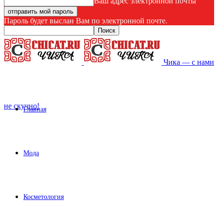
Ваш адрес электронной почты
Пароль будет выслан Вам по электронной почте.
Чика — с нами
не скучно!
Главная
Мода
Косметология