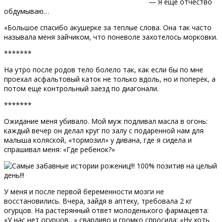
— Я еще отчество
обдумываю…
«Большое спасибо акушерке за теплые слова. Она так часто
называла меня зайчиком, что поневоле захотелось морковки.
*******
На утро после родов тело болело так, как если бы по мне
проехал асфальтовый каток не только вдоль, но и поперёк, а
потом еще контрольный заезд по диагонали.
*******
Ожидание меня убивало. Мой муж подливал масла в огонь:
каждый вечер он делал круг по залу с подаренной нам для
малыша коляской, «тормозил» у дивана, где я сидела и
спрашивал меня: «Где ребенок?»
У меня и после первой беременности мозги не
восстановились. Вчера, зайдя в аптеку, требовала 2 кг
огурцов. На растерянный ответ молоденького фармацевта:
«У нас нет огурцов…» сварливо и громко спросила: «Ну хоть