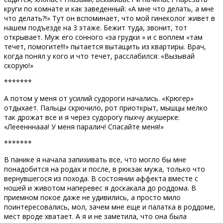
круги по комнате и как заведенный: «А мне что делать, а мне
что делать?!» Тут он вспоминает, что мой гинеколог живет в
нашем подъезде на 3 этаже. Бежит туда, звонит, тот
открывает. Муж его сонного «за грудки » и с воплем «там
течет, помогите!!!» пытается вытащить из квартиры. Врач,
когда понял у кого и что течет, расслабился: «Вызывай
скорую!»
*******
А потом у меня от усилий судороги начались. «Крюгер»
отдыхает. Пальцы скрючило, рот приоткрыт, мышцы мелко
так дрожат все и я через судорогу пыхчу акушерке:
«Лееенннааа! У меня паралич! Спасайте меня!»
*******
В панике я начала запихивать все, что могло бы мне
понадобится на родах и после, в рюкзак мужа, только что
вернувшегося из похода. В состоянии аффекта вместе с
ношей и животом наперевес я доскакала до роддома. В
приемном покое даже не удивились, а просто мило
поинтересовались, мол, зачем мне еще и палатка в роддоме,
мест вроде хватает. А я и не заметила, что она была