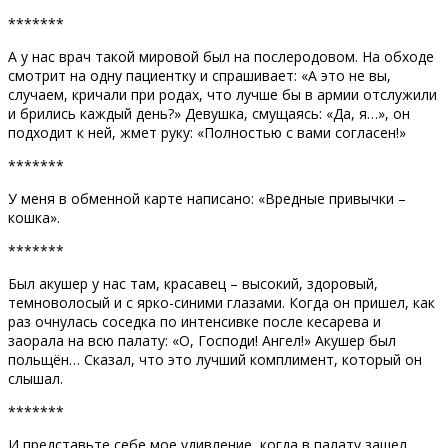
*******
А у нас врач такой мировой был на послеродовом. На обходе
смотрит на одну пациентку и спрашивает: «А это не вы,
случаем, кричали при родах, что лучше бы в армии отслужили
и брились каждый день?» Девушка, смущаясь: «Да, я…», он
подходит к ней, жмет руку: «Полностью с вами согласен!»
*******
У меня в обменной карте написано: «Вредные привычки –
кошка».
*******
Был акушер у нас там, красавец – высокий, здоровый,
темноволосый и с ярко-синими глазами. Когда он пришел, как
раз очнулась соседка по интенсивке после кесарева и
заорала на всю палату: «О, Господи! Ангел!» Акушер был
польщён… Сказал, что это лучший комплимент, который он
слышал.
*******
И представьте себе мое удивление, когда в палату зашел