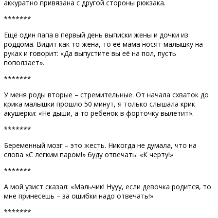
аккуратно привязана с другой стороны рюкзака.
*******
Ещё один папа в первый день выписки жены и дочки из
роддома. Видит как то жена, то её мама носят малышку на
руках и говорит: «Да выпустите вы её на пол, пусть
поползает».
*******
У меня роды вторые – стремительные. От начала схваток до
крика малышки прошло 50 минут, я только слышала крик
акушерки: «Не дыши, а то ребенок в форточку вылетит».
*******
Беременный мозг – это жесть. Никогда не думала, что на
слова «С легким паром!» буду отвечать: «К черту!»
*******
А мой узист сказал: «Мальчик! Нууу, если девочка родится, то
мне принесешь – за ошибки надо отвечать!»
*******