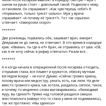
сыном на руках стоит – довольный такой. Подвезли к нему,
остановили. Он спрашивает: «Как чувствуешь себя?» Я:
«Нормально, только трясёт сильно». Муж у врача
спрашивает: «А почему её трясёт?». Тот так серьезно
отвечает: «Заморозки скоро!»
*******
Две роженицы, порвались обе, зашивает врач, юморит.
Девушкам не до смеха, не отвечают. В это время в коридоре
крик: «Иваныч, ты где-е-е?!» Врач, не отрываясь от шва: «Ой,
как я не хочу сейчас в рифму отвечать!» Ржали все…
*******
А я когда начала в операционной после кесарева отходить,
открываю глаза, все плывет и кружится, обвожу мутным
взглядом вокруг – ни кого! Думаю: «Сейчас громко крикну,
позову врача или медсестру, узнать хоть, как ляля. На деле
вместо громкого крика, как хотела, раздалось сиплое, тихое,
и почему-то медленно слова выговаривались: «Люююдиии!
Аууу, вы гдееее?!» Прямо над головой раздался смешок
анестезиолога (наверх что-то глаза у меня не поднимались),
так же протяжно: «Мы здееесь!»