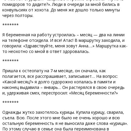
помидоров то дадите?». Люди в очереди за мной бились в
конвульсиях от хохота. До меня же дошло только минуты
через полторы.
*******
Я беременная на работу устроилась – месяц — два на линии
на телефоне отсидела. И все! Атас! В маршрутку заходила, и
говорила: «Здравствуйте, меня зовут Анна….» Маршрутка как-
то неохотно со мной в ответ здоровалась.
*******
Пришла к остеопату на 7-м месяце, он сначала, как
полагается, все расспрашивает, записывает… На вопрос:
«Какой месяц?» я долго судорожно копалась в памяти и
наконец выдавила – январь… Он растерялся в свою очередь
и, удерживая смех, переспросил: «Месяц беременности?»
*******
Однажды жутко захотелось курицы. Купила курицу, сварила,
съела. Всю. После этого мне было не очень хорошо и всю
остальную беременность я не выносила даже слова «курица».
По этому случаю в семье она была переименована в