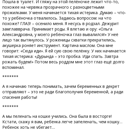
Пошла в туалет. И гляжу на этой пелёночке лежит что-то,
похожее на червяка прозрачного с разноцветными
прожилками. У меня начинается тихая истерика. Думаю – что-
то у ребёночка отвалилось. Задаюсь вопросом: на что
похоже? ГЛАЗ! – осенило меня. Я несусь в родзал. Дежурит
замглавврача. Принимает роды. Я влетаю и ору: «Ольга
Александровна, у моего ребёночка глаз вывалился!» У неё
лицо так вытянулось. У роженицы схватки прекратились,
акушерка роняет инструмент. Картина маслом. Она мне
говорит: «Сюда иди». Я ей сую свою пелёнку. У них начинается
тихая истерика: «Дурында – это пробка. Иди спать. Завтра
рожать будем!» Потом весь роддом мне этот глаз ещё долго
вспоминал.
*******
А я начинаю теперь понимать, зачем беременных в декрет
отправляют – это не ради благополучия беременной, а ради
спасения работы!
*******
А мы пеленать на кошке учились. Она была в восторге!
Кстати, скажу я вам, ребенка легче запеленать, чем кошку…
Ребенок хоть не убегает…