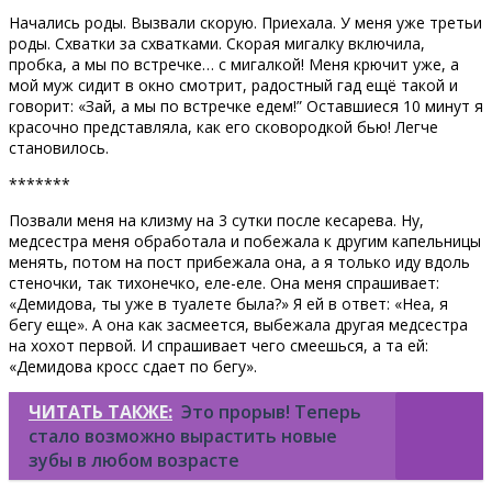
Начались роды. Вызвали скорую. Приехала. У меня уже третьи
роды. Схватки за схватками. Скорая мигалку включила,
пробка, а мы по встречке… с мигалкой! Меня крючит уже, а
мой муж сидит в окно смотрит, радостный гад ещё такой и
говорит: «Зай, а мы по встречке едем!” Оставшиеся 10 минут я
красочно представляла, как его сковородкой бью! Легче
становилось.
*******
Позвали меня на клизму на 3 сутки после кесарева. Ну,
медсестра меня обработала и побежала к другим капельницы
менять, потом на пост прибежала она, а я только иду вдоль
стеночки, так тихонечко, еле-еле. Она меня спрашивает:
«Демидова, ты уже в туалете была?» Я ей в ответ: «Неа, я
бегу еще». А она как засмеется, выбежала другая медсестра
на хохот первой. И спрашивает чего смеешься, а та ей:
«Демидова кросс сдает по бегу».
ЧИТАТЬ ТАКЖЕ:
Это прорыв! Теперь
стало возможно вырастить новые
зубы в любом возрасте