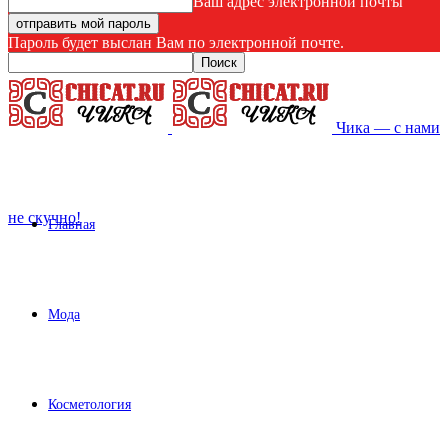
Ваш адрес электронной почты
Пароль будет выслан Вам по электронной почте.
Чика — с нами
не скучно!
Главная
Мода
Косметология