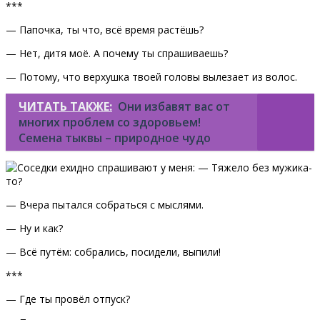
***
— Папочка, ты что, всё время растёшь?
— Нет, дитя моё. А почему ты спрашиваешь?
— Потому, что верхушка твоей головы вылезает из волос.
ЧИТАТЬ ТАКЖЕ:
Они избавят вас от
многих проблем со здоровьем!
Семена тыквы – природное чудо
— Вчера пытался собраться с мыслями.
— Ну и как?
— Всё путём: собрались, посидели, выпили!
***
— Где ты провёл отпуск?