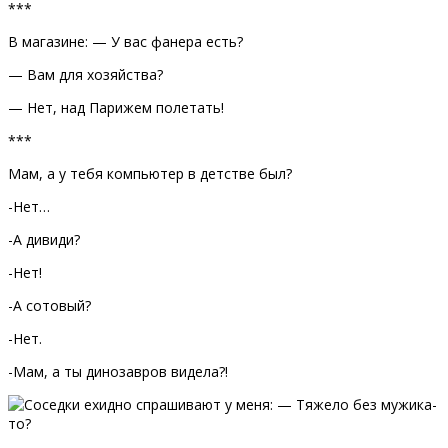
***
В магазине: — У вас фанера есть?
— Вам для хозяйства?
— Нет, над Парижем полетать!
***
Мам, а у тебя компьютер в детстве был?
-Нет…
-А дивиди?
-Нет!
-А сотовый?
-Нет.
-Мам, а ты динозавров видела?!