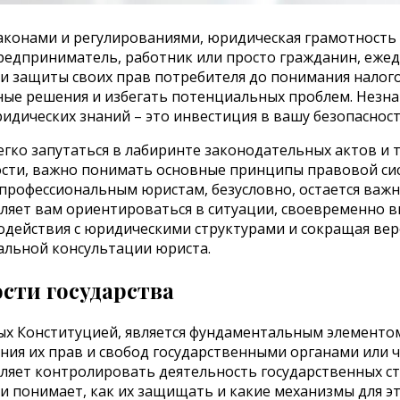
конами и регулированиями, юридическая грамотность 
предприниматель, работник или просто гражданин, еже
и защиты своих прав потребителя до понимания налого
е решения и избегать потенциальных проблем. Незнан
ических знаний – это инвестиция в вашу безопасност
ко запутаться в лабиринте законодательных актов и т
ости, важно понимать основные принципы правовой с
 профессиональным юристам, безусловно, остается ва
оляет вам ориентироваться в ситуации, своевременно 
действия с юридическими структурами и сокращая ве
альной консультации юриста.
сти государства
ных Конституцией, является фундаментальным элементо
ния их прав и свобод государственными органами или 
оляет контролировать деятельность государственных ст
 и понимает, как их защищать и какие механизмы для э