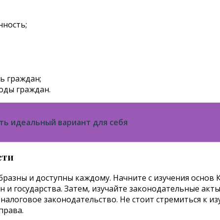
нность;
ь граждан;
оды граждан.
ть идеальный вариант для себя
сти
азны и доступны каждому. Начните с изучения основ 
 и государства. Затем, изучайте законодательные акт
налоговое законодательство. Не стоит стремиться к из
права.