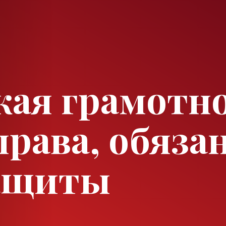
ая грамотнос
рава, обяза
защиты