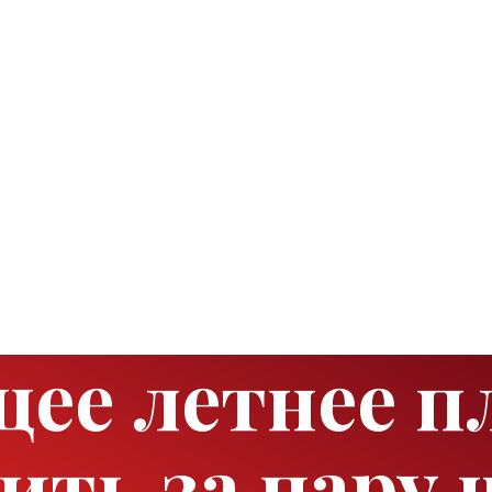
ее летнее п
ть за пару 