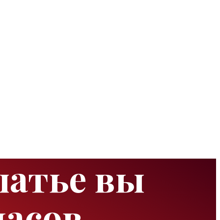
латье вы
часов