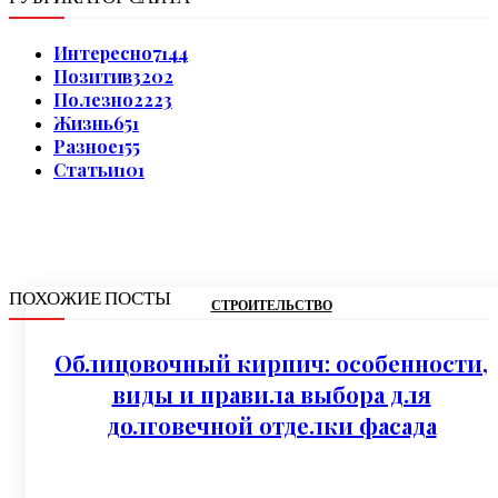
Интересно
7144
Позитив
3202
Полезно
2223
Жизнь
651
Разное
155
Статьи
101
ПОХОЖИЕ ПОСТЫ
СТРОИТЕЛЬСТВО
Облицовочный кирпич: особенности,
виды и правила выбора для
долговечной отделки фасада