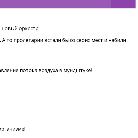
у новый оркестр!
 А то пролетарии встали бы со своих мест и набили
авление потока воздуха в мундштуке!
организме!