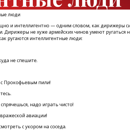
зящно и интеллигентно — одним словом, как дирижеры 
. Дирижеры не хуже армейских чинов умеют ругаться н
 как ругаются интеллигентные люди:
куда не спешите.
о с Прокофьевым пили!
тесь.
 спрячешься, надо играть чисто!
е вражеской авиации!
смотреть с укором на соседа.