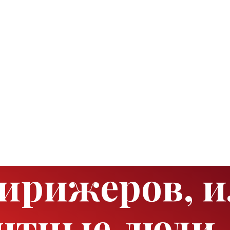
дирижеров, и
нтные люди