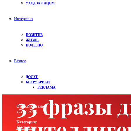
УХОД ЗА ЛИЦОМ
Интересно
ПОЗИТИВ
ЖИЗНЬ
ПОЛЕЗНО
Разное
ДОСУГ
БЕЗ РУБРИКИ
РЕКЛАМА
33 фразы 
Опубликовано:
17.08.2018
интеллиге
Категория:
Позитив