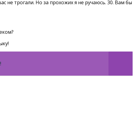
 не трогали. Но за прохожих я не ручаюсь. 30. Вам бы
веком?
ыку!
!