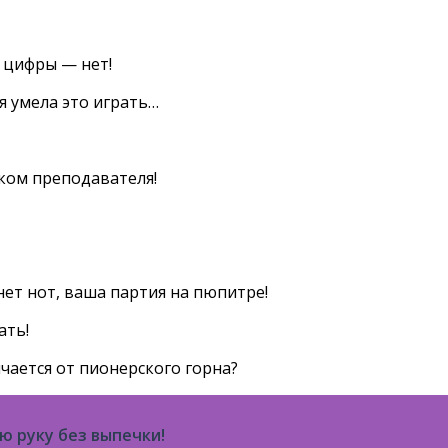
а цифры — нет!
бя умела это играть…
ком преподавателя!
нет нот, ваша партия на пюпитре!
ать!
ичается от пионерского горна?
ю руку без выпечки!