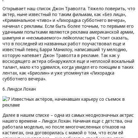
Открывает наш список Джон Траволта. Тяжело поверить, что
актер, ныне известный по таким фильмам, как «Без лица»,
«Криминальное чтиво» и «Лихорадка субботнего вечера»,
начинал с рекламы. Если быть более точным, то первыми его
удачными попытками являются реклама американской армии,
шампуня и «несмываемого» лейкопластыря. Стоит сказать,
что в последней из названных работ поучаствовал еще и
известный певец Барри Манилоу, написавший ту мелодию,
которую напевает Джон Траволта в рекламе. Так как у
восходящего актера обнаружился еще и неплохой вокальный
талант, мало кто удивился, когда увидел его поющим в таких
лентах, как «Бриолин» и уже упомянутая «Лихорадка
субботнего вечера».
6. Линдси Лохан
Далее в нашем списке – одна из самых неоднозначных актрис
нашего времени – Линдси Лохан. Начиная еще с детства, она
работала моделью, но после многочисленных отказов на
кастингах, она договорилась с мамой о том, что если ей