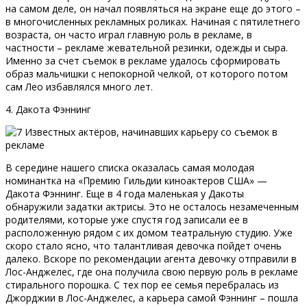
на самом деле, он начал появляться на экране еще до этого –
в многочисленных рекламных роликах. Начиная с пятилетнего
возраста, он часто играл главную роль в рекламе, в
частности – рекламе жевательной резинки, одежды и сыра.
Именно за счет съемок в рекламе удалось сформировать
образ мальчишки с непокорной челкой, от которого потом
сам Лео избавлялся много лет.
4. Дакота Фэннинг
В середине нашего списка оказалась самая молодая
номинантка на «Премию Гильдии киноактеров США» —
Дакота Фэннинг. Еще в 4 года маленькая у Дакоты
обнаружили задатки актрисы. Это не осталось незамеченным
родителями, которые уже спустя год записали ее в
расположенную рядом с их домом театральную студию. Уже
скоро стало ясно, что талантливая девочка пойдет очень
далеко. Вскоре по рекомендации агента девочку отправили в
Лос-Анджелес, где она получила свою первую роль в рекламе
стирального порошка. С тех пор ее семья перебралась из
Джорджии в Лос-Анджелес, а карьера самой Фэннинг – пошла