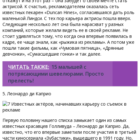
откажут и на этот раз – она забудет о своей мечте стать
актрисой. К счастью, рекламодателем оказалась сеть
известных пекарен «Duncan Hines», согласившаяся дать роль
маленькой Линдси. С тех пор карьера актрисы пошла вверх.
Следующие несколько лет она была нарасхват у разных
компаний, которые желали видеть ее в своей рекламе. Не
стоит удивляться тому, что когда она впервые появилась в
кадре, ее чаще знали, как «рыжика из рекламы». А потом уже
пошли такие фильмы, как «Чумовая пятница», «Дрянные
девчонки», «Сумасшедшие гонки» и так далее.
ЧИТАТЬ ТАКЖЕ:
15 малышей с
потрясающими шевелюрами. Просто
прелесть!
5. Леонардо ди Каприо
Первую половину нашего списка замыкает один из самых
известных красавцев Голливуда – Леонардо ди Каприо. Да,
известно, что его впервые заметили после участия в третьей
части киносериала «Зубастики», вышедшего в 1991 году. Но,