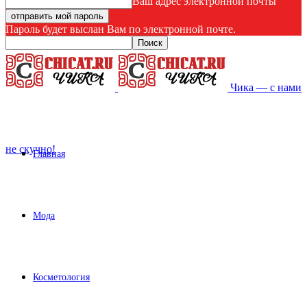
Ваш адрес электронной почты
Пароль будет выслан Вам по электронной почте.
Чика — с нами
не скучно!
Главная
Мода
Косметология