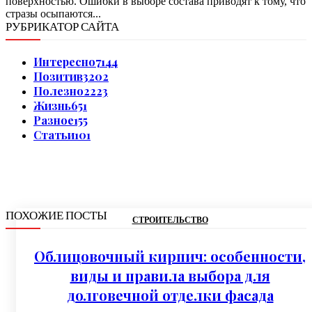
поверхностью. Ошибки в выборе состава приводят к тому, что
стразы осыпаются...
РУБРИКАТОР САЙТА
Интересно
7144
Позитив
3202
Полезно
2223
Жизнь
651
Разное
155
Статьи
101
ПОХОЖИЕ ПОСТЫ
СТРОИТЕЛЬСТВО
Облицовочный кирпич: особенности,
виды и правила выбора для
долговечной отделки фасада