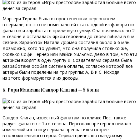
Маргери Тирелл была второстепенным персонажем
в сериале, но это не помешало ей стать одной из фавориток
фанатов и заработать приличную сумму. Она появилась во 2-
м сезоне и оставалась яркой героиней до своей гибели в 6-м
сезоне. Заработок Натали Дормер составил около $ 6 млн.
Возможно, кого-то удивит, что она получила столько же,
сколько Софи Тернер или Мэйси Уильямс. Дело в том, что эти
актрисы входят в одну группу В. Создателями сериала была
разработана особая система оплаты, согласно которой все
актеры были поделены на три группы: А, В и С. Исходя
из этого формируются и их доходы.
6. Рори Макканн (Сандор Клиган) — $ 6 млн
Сандор Клиган, известный фанатам по кличке Пес, также
радует фанатов с 1-го сезона. Персонаж претерпел немало
изменений и к концу сериала превратился скорее
в положительного героя. Сериал принес шотландскому