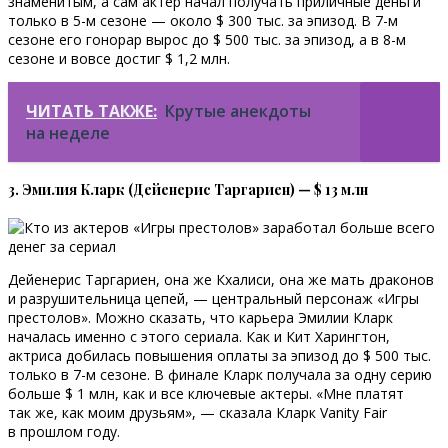
знаменитым, а сам актер начал получать приличные деньги
только в 5-м сезоне — около $ 300 тыс. за эпизод. В 7-м
сезоне его гонорар вырос до $ 500 тыс. за эпизод, а в 8-м
сезоне и вовсе достиг $ 1,2 млн.
ЧИТАТЬ ТАКЖЕ:
Крутые анекдоты
на неделе
3. Эмилия Кларк (Дейенерис Таргариен) — $ 13 млн
Дейенерис Таргариен, она же Кхалиси, она же мать драконов
и разрушительница цепей, — центральный персонаж «Игры
престолов». Можно сказать, что карьера Эмилии Кларк
началась именно с этого сериала. Как и Кит Харингтон,
актриса добилась повышения оплаты за эпизод до $ 500 тыс.
только в 7-м сезоне. В финале Кларк получала за одну серию
больше $ 1 млн, как и все ключевые актеры. «Мне платят
так же, как моим друзьям», — сказала Кларк Vanity Fair
в прошлом году.