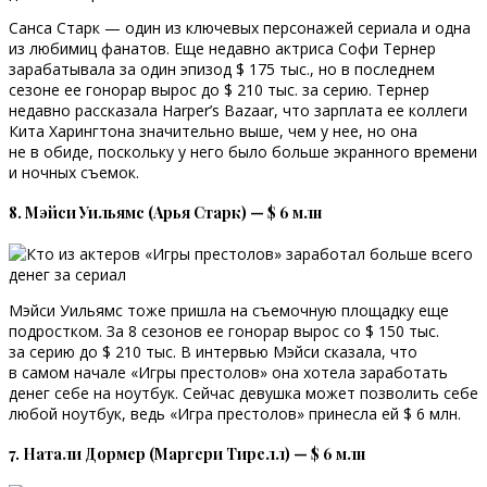
Санса Старк — один из ключевых персонажей сериала и одна
из любимиц фанатов. Еще недавно актриса Софи Тернер
зарабатывала за один эпизод $ 175 тыс., но в последнем
сезоне ее гонорар вырос до $ 210 тыс. за серию. Тернер
недавно рассказала Harper’s Bazaar, что зарплата ее коллеги
Кита Харингтона значительно выше, чем у нее, но она
не в обиде, поскольку у него было больше экранного времени
и ночных съемок.
8. Мэйси Уильямс (Арья Старк) — $ 6 млн
Мэйси Уильямс тоже пришла на съемочную площадку еще
подростком. За 8 сезонов ее гонорар вырос со $ 150 тыс.
за серию до $ 210 тыс. В интервью Мэйси сказала, что
в самом начале «Игры престолов» она хотела заработать
денег себе на ноутбук. Сейчас девушка может позволить себе
любой ноутбук, ведь «Игра престолов» принесла ей $ 6 млн.
7. Натали Дормер (Маргери Тирелл) — $ 6 млн