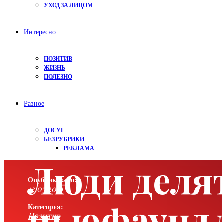
УХОД ЗА ЛИЦОМ
Интересно
ПОЗИТИВ
ЖИЗНЬ
ПОЛЕЗНО
Разное
ДОСУГ
БЕЗ РУБРИКИ
РЕКЛАМА
Люди деля
Опубликовано:
12.05.2019
ньюфаундле
Категория:
Позитив