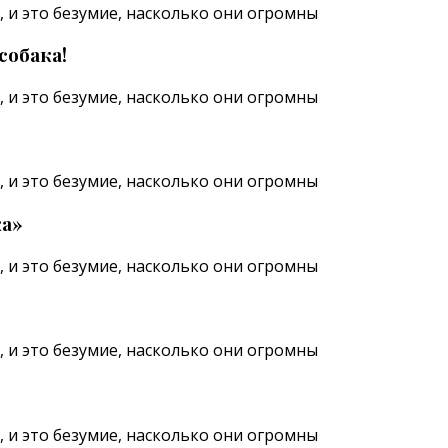
собака!
ка»