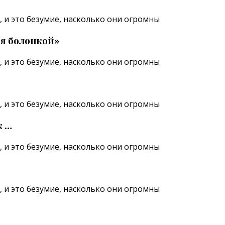
бя болонкой»
к …