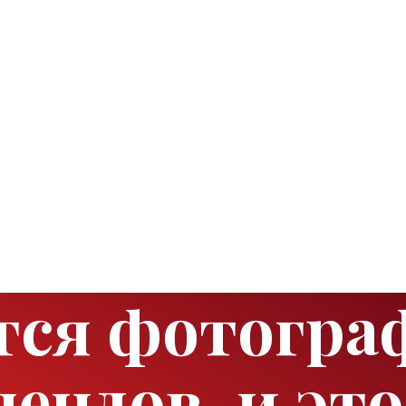
тся фотогра
ндов, и это