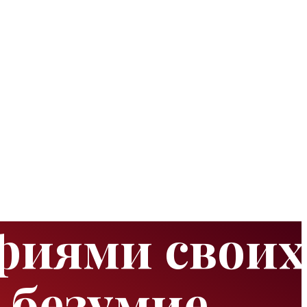
фиями своих
 безумие,