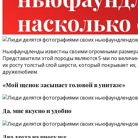
насколько
Ньюфаундленды известны своими огромными размерами
Представители этой породы являются 5-ми по величине 
их росту толстый слой шерсти, который покрывает их,
дружелюбием.
«Мой щенок засыпает головой в унитазе»
Да, мне вкусно и удобно
Два друга на прогулке