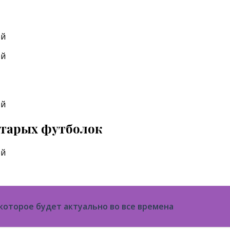
старых футболок
которое будет актуально во все времена