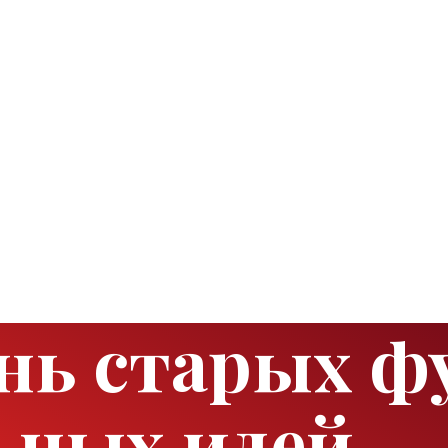
нь старых фу
ьных идей