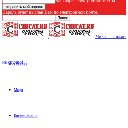
Ваш адрес электронной почты
Пароль будет выслан Вам по электронной почте.
Чика — с нами
не скучно!
Главная
Мода
Косметология