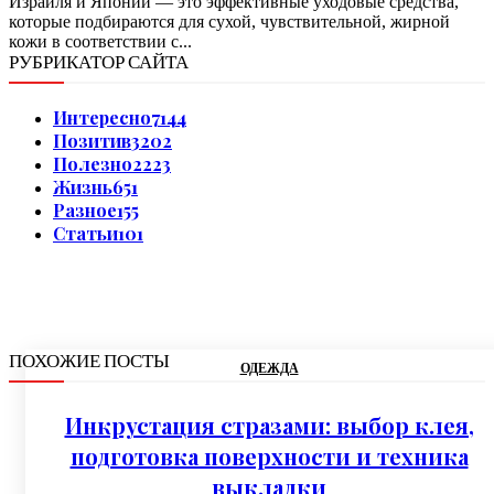
Израиля и Японии — это эффективные уходовые средства,
которые подбираются для сухой, чувствительной, жирной
кожи в соответствии с...
РУБРИКАТОР САЙТА
Интересно
7144
Позитив
3202
Полезно
2223
Жизнь
651
Разное
155
Статьи
101
ПОХОЖИЕ ПОСТЫ
ОДЕЖДА
Инкрустация стразами: выбор клея,
подготовка поверхности и техника
выкладки