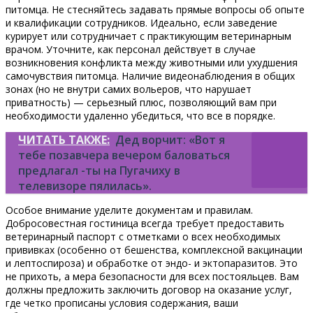
питомца. Не стесняйтесь задавать прямые вопросы об опыте
и квалификации сотрудников. Идеально, если заведение
курирует или сотрудничает с практикующим ветеринарным
врачом. Уточните, как персонал действует в случае
возникновения конфликта между животными или ухудшения
самочувствия питомца. Наличие видеонаблюдения в общих
зонах (но не внутри самих вольеров, что нарушает
приватность) — серьезный плюс, позволяющий вам при
необходимости удаленно убедиться, что все в порядке.
ЧИТАТЬ ТАКЖЕ:
Дед ворчит: «Вот я
тебе позавчера вечером баловаться
предлагал -ты на Пугачиху в
телевизоре пялилась».
Особое внимание уделите документам и правилам.
Добросовестная гостиница всегда требует предоставить
ветеринарный паспорт с отметками о всех необходимых
прививках (особенно от бешенства, комплексной вакцинации
и лептоспироза) и обработке от эндо- и эктопаразитов. Это
не прихоть, а мера безопасности для всех постояльцев. Вам
должны предложить заключить договор на оказание услуг,
где четко прописаны условия содержания, ваши