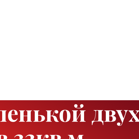
ленькой дву
 33кв м.