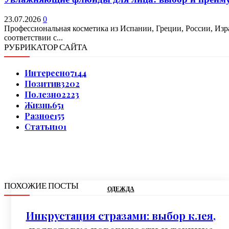
23.07.2026
0
Профессиональная косметика из Испании, Греции, России, Изр
соответствии с...
РУБРИКАТОР САЙТА
Интересно
7144
Позитив
3202
Полезно
2223
Жизнь
651
Разное
155
Статьи
101
ПОХОЖИЕ ПОСТЫ
ОДЕЖДА
Инкрустация стразами: выбор клея,