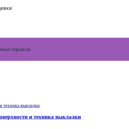
щевки
чных горшках
поверхности и техника выкладки