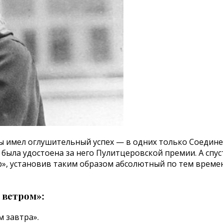
ы имел оглушительный успех — в одних только Соедине
 была удостоена за него Пулитцеровской премии. А спу
р», установив таким образом абсолютный по тем време
 ветром»:
м завтра».