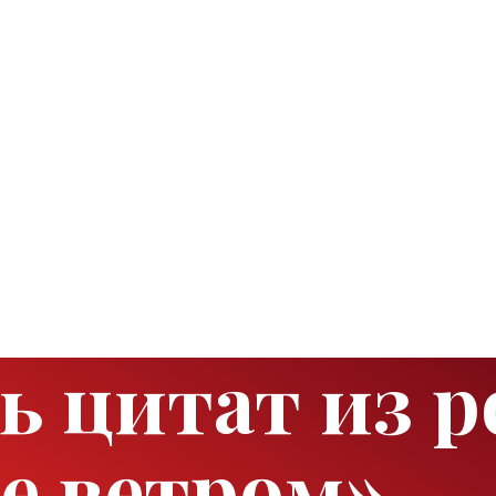
ь цитат из 
е ветром»