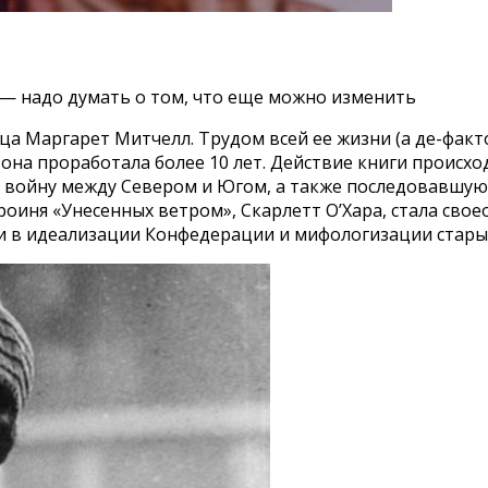
, — надо думать о том, что еще можно изменить
ица Маргарет Митчелл. Трудом всей ее жизни (а де-фак
она проработала более 10 лет. Действие книги происх
войну между Севером и Югом, а также последовавшую з
ероиня «Унесенных ветром», Скарлетт О’Хара, стала с
и в идеализации Конфедерации и мифологизации стары