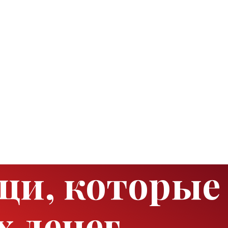
щи, которые 
 денег