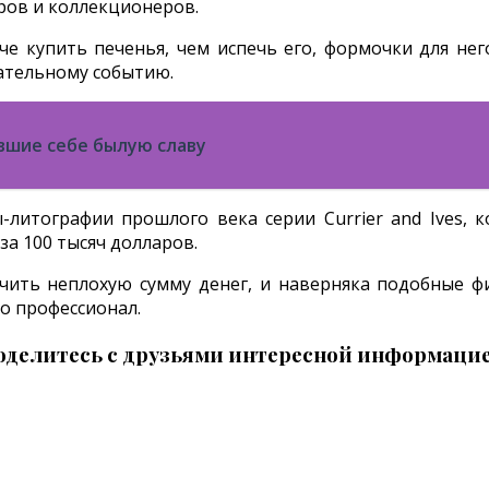
ров и коллекционеров.
е купить печенья, чем испечь его, формочки для нег
ательному событию.
увшие себе былую славу
литографии прошлого века серии Currier and Ives, к
а 100 тысяч долларов.
чить неплохую сумму денег, и наверняка подобные ф
о профессионал.
оделитесь с друзьями интересной информацие