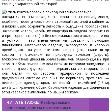
сланец с характерной текстурой.
Квартира
находится на 13-м этаже, света проникает в квартиру много,
особенно через угловые окна столовой-гостиной и кабинета,
и важно было сохранить лёгкость и ощущение пространства.
Заказчики хотели, чтобы их квартира выглядела современно
и просторно, строго (но без минималистского холода), тепло
и уютно, — это впечатление мы создали с помощью
планировки, материалов отделки, аксессуаров, в которых
преобладают натуральные компоненты (так, ткани штор
состоят в основном из природных волокон (шерсть).
Межкомнатные двери выбрали выше, чем обычно (2,4 м), при
этом в обеих приватных комнатах их встроили заподлицо. В
спальне дверь двусторонняя: зеркальная со стороны зоны
сна, белая — со стороны гардеробной. В последней
продуманная система хранения: по периметру трёх стен —
вешала для одежды, вдоль четвёртой — неглубокий (0,3 м)
шкаф для хранения обуви. Столярные изделия для хранения в
этой квартире выполнены по нашим эскизам.
ЧИТАТЬ ТАКЖЕ:
Разбираемся с
запасами, советы по покупкам и