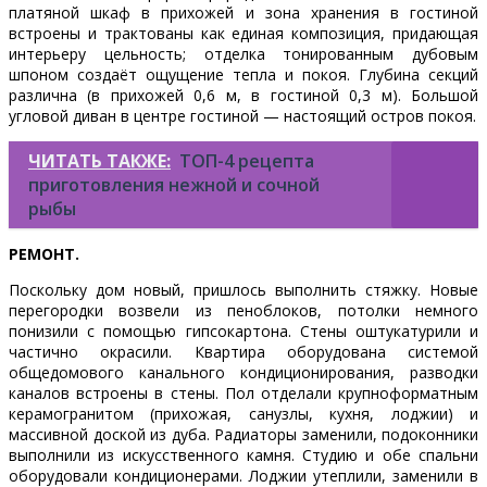
платяной шкаф в прихожей и зона хранения в гостиной
встроены и трактованы как единая композиция, придающая
интерьеру цельность; отделка тонированным дубовым
шпоном создаёт ощущение тепла и покоя. Глубина секций
различна (в прихожей 0,6 м, в гостиной 0,3 м). Большой
угловой диван в центре гостиной — настоящий остров покоя.
ЧИТАТЬ ТАКЖЕ:
ТОП-4 рецепта
приготовления нежной и сочной
рыбы
РЕМОНТ.
Поскольку дом новый, пришлось выполнить стяжку. Новые
перегородки возвели из пеноблоков, потолки немного
понизили с помощью гипсокартона. Стены оштукатурили и
частично окрасили. Квартира оборудована системой
общедомового канального кондиционирования, разводки
каналов встроены в стены. Пол отделали крупноформатным
керамогранитом (прихожая, санузлы, кухня, лоджии) и
массивной доской из дуба. Радиаторы заменили, подоконники
выполнили из искусственного камня. Студию и обе спальни
оборудовали кондиционерами. Лоджии утеплили, заменили в