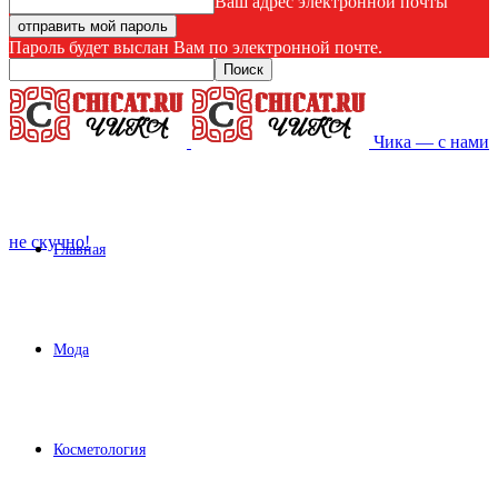
Ваш адрес электронной почты
Пароль будет выслан Вам по электронной почте.
Чика — с нами
не скучно!
Главная
Мода
Косметология