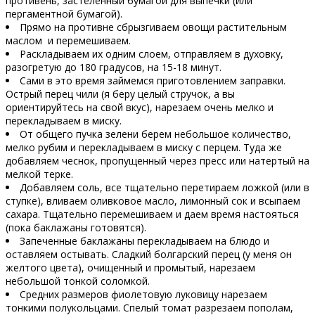
противень, застеленный бумагой для выпечки (или
пергаментной бумагой).
Прямо на противне сбрызгиваем овощи растительным
маслом и перемешиваем.
Раскладываем их одним слоем, отправляем в духовку,
разогретую до 180 градусов, на 15-18 минут.
Сами в это время займемся приготовлением заправки.
Острый перец чили (я беру целый стручок, а вы
ориентируйтесь на свой вкус), нарезаем очень мелко и
перекладываем в миску.
От общего пучка зелени берем небольшое количество,
мелко рубим и перекладываем в миску с перцем. Туда же
добавляем чеснок, пропущенный через пресс или натертый на
мелкой терке.
Добавляем соль, все тщательно перетираем ложкой (или в
ступке), вливаем оливковое масло, лимонный сок и всыпаем
сахара. Тщательно перемешиваем и даем время настояться
(пока баклажаны готовятся).
Запеченные баклажаны перекладываем на блюдо и
оставляем остывать. Сладкий болгарский перец (у меня он
желтого цвета), очищенный и промытый, нарезаем
небольшой тонкой соломкой.
Средних размеров фиолетовую луковицу нарезаем
тонкими полукольцами. Спелый томат разрезаем пополам,