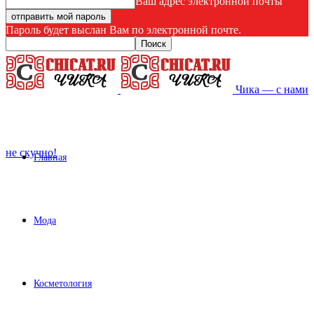
Ваш адрес электронной почты
Пароль будет выслан Вам по электронной почте.
Чика — с нами
не скучно!
Главная
Мода
Косметология