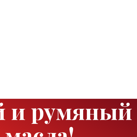
 и румяный
 масла!