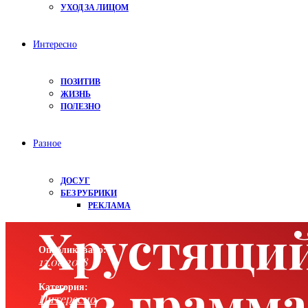
УХОД ЗА ЛИЦОМ
Интересно
ПОЗИТИВ
ЖИЗНЬ
ПОЛЕЗНО
Разное
ДОСУГ
БЕЗ РУБРИКИ
РЕКЛАМА
Хрустящий
Опубликовано:
13.08.2018
без грамма
Категория:
Интересно