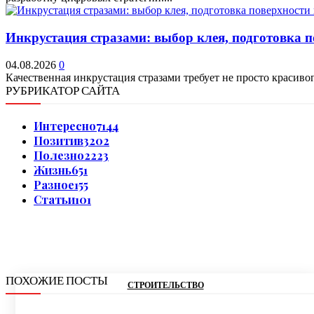
Инкрустация стразами: выбор клея, подготовка 
04.08.2026
0
Качественная инкрустация стразами требует не просто красивог
РУБРИКАТОР САЙТА
Интересно
7144
Позитив
3202
Полезно
2223
Жизнь
651
Разное
155
Статьи
101
ПОХОЖИЕ ПОСТЫ
СТРОИТЕЛЬСТВО