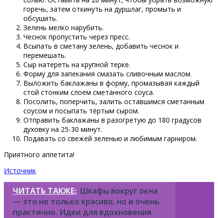
горечь, затем откинуть на дуршлаг, промыть и
обсушить.
Зелень мелко нарубить.
Чеснок пропустить через пресс.
Всыпать в сметану зелень, добавить чеснок и
перемешать.
Сыр натереть на крупной терке.
Форму для запекания смазать сливочным маслом.
Выложить баклажаны в форму, промазывая каждый
стой стонким слоем сметанного соуса.
Посолить, поперчить, залить оставшимся сметанным
соусом и посыпать тёртым сыром.
Отправить баклажаны в разогретую до 180 градусов
духовку на 25-30 минут.
Подавать со свежей зеленью и любимым гарниром.
Приятного аппетита!
Источник
ЧИТАТЬ ТАКЖЕ:
Шкафы вокруг окна
— это не только красиво, но и очень
практично. Идеи для вдохновения