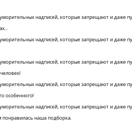
ках…
человек!
о особенного!
м понравилась наша подборка.