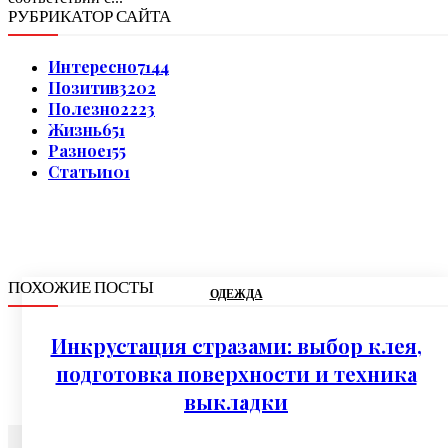
РУБРИКАТОР САЙТА
Интересно
7144
Позитив
3202
Полезно
2223
Жизнь
651
Разное
155
Статьи
101
ПОХОЖИЕ ПОСТЫ
ОДЕЖДА
Инкрустация стразами: выбор клея,
подготовка поверхности и техника
выкладки