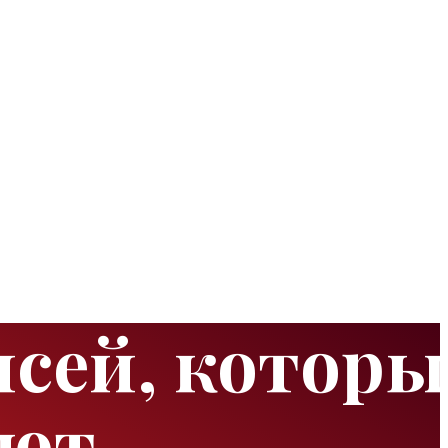
исей, которы
ают