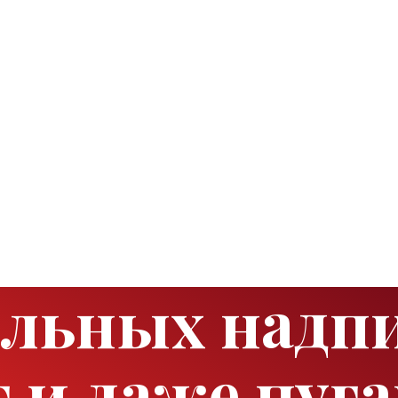
ельных надп
 и даже пуг