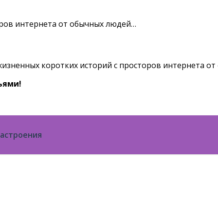
ьями!
настроения