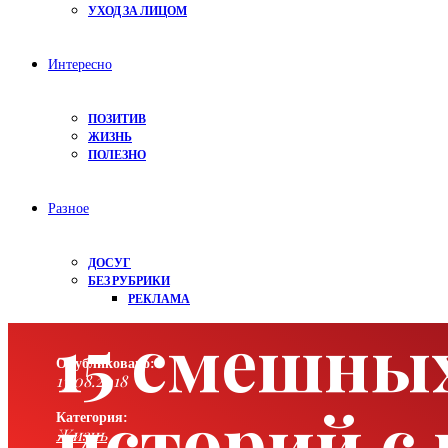
УХОД ЗА ЛИЦОМ
Интересно
ПОЗИТИВ
ЖИЗНЬ
ПОЛЕЗНО
Разное
ДОСУГ
БЕЗ РУБРИКИ
РЕКЛАМА
15 смешны
Опубликовано:
13.08.2018
историй с 
Категория:
Жизнь