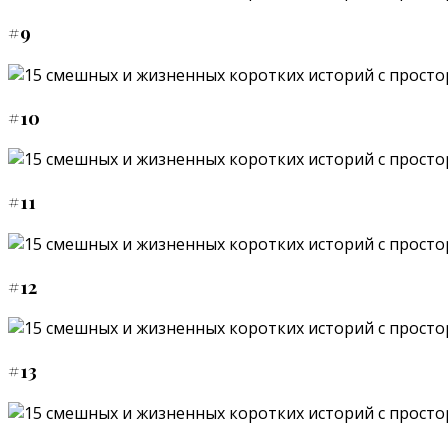
#9
#10
#11
#12
#13