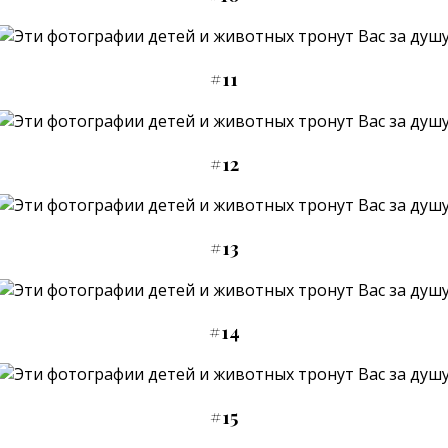
#11
#12
#13
#14
#15