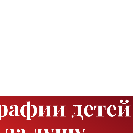
рафии детей
 за душу