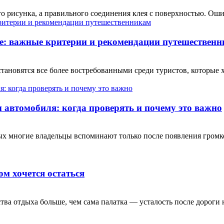
о рисунка, а правильного соединения клея с поверхностью. Ошиб
е: важные критерии и рекомендации путешествен
ановятся все более востребованными среди туристов, которые 
автомобиля: когда проверять и почему это важно
рых многие владельцы вспоминают только после появления гром
ом хочется остаться
тва отдыха больше, чем сама палатка — усталость после дороги н