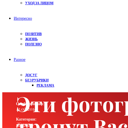
УХОД ЗА ЛИЦОМ
Интересно
ПОЗИТИВ
ЖИЗНЬ
ПОЛЕЗНО
Разное
ДОСУГ
БЕЗ РУБРИКИ
РЕКЛАМА
Эти фотог
Опубликовано:
13.08.2018
тронут Вас
Категория:
Жизнь