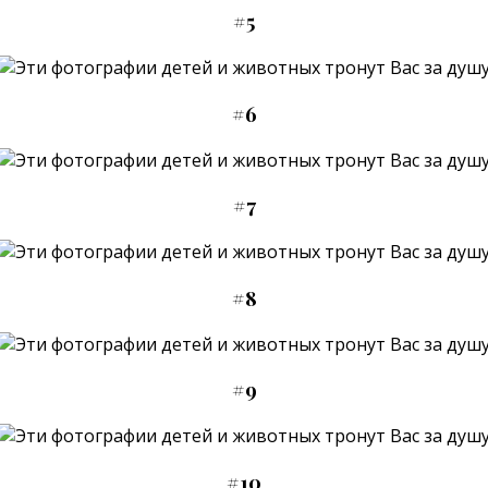
#5
#6
#7
#8
#9
#10