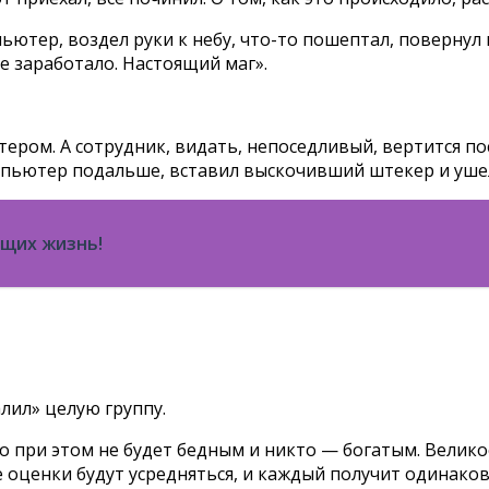
тер, воздел руки к небу, что-то пошептал, повернул м
е заработало. Настоящий маг».
ром. А сотрудник, видать, непоседливый, вертится пос
мпьютер подальше, вставил выскочивший штекер и уше
щих жизнь!
лил» целую группу.
то при этом не будет бедным и никто — богатым. Велик
е оценки будут усредняться, и каждый получит одинако