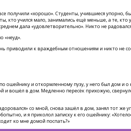
е получили «хорошо». Студенты, учившиеся упорно, был
, кто учился мало, занимались ещё меньше, а те, кто у
реднем дала «удовлетворительно». Никто не радовался
о «неуд».
гань приводили к враждебным отношениям и никто не соб
 по ошейнику и откормленному пузу, у него был дом и о
ой и вошёл в дом. Медленно пересёк прихожую, свернулся
оровался» со мной, снова зашёл в дом, занял тот же уго
опытно, и я приколол записку к его ошейнику: «Хотело
иходит ко мне домой поспать?»