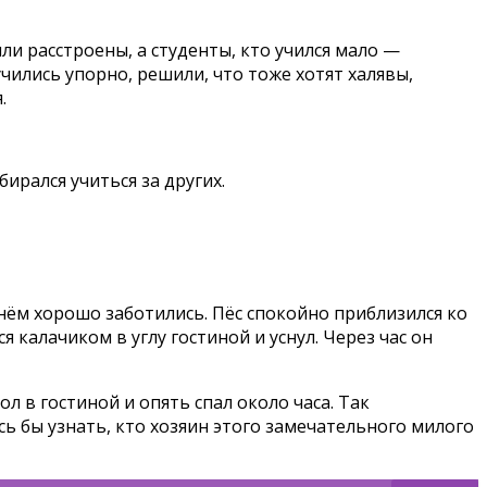
и расстроены, а студенты, кто учился мало —
чились упорно, решили, что тоже хотят халявы,
.
ирался учиться за других.
 нём хорошо заботились. Пёс спокойно приблизился ко
 калачиком в углу гостиной и уснул. Через час он
л в гостиной и опять спал около часа. Так
сь бы узнать, кто хозяин этого замечательного милого