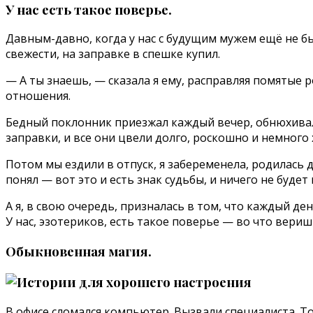
У нас есть такое поверье.
Давным-давно, когда у нас с будущим мужем ещё не бы
свежести, на заправке в спешке купил.
— А ты знаешь, — сказала я ему, расправляя помятые р
отношения.
Бедный поклонник приезжал каждый вечер, обнюхивал и
заправки, и все они цвели долго, роскошно и немного 
Потом мы ездили в отпуск, я забеременела, родилась д
понял — вот это и есть знак судьбы, и ничего не будет
А я, в свою очередь, призналась в том, что каждый де
У нас, эзотериков, есть такое поверье — во что веришь
Обыкновенная магия.
В офисе сломался компьютер. Вызвали специалиста. Тот