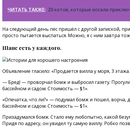
ЧИТАТЬ ТАКЖЕ:
20 котов, которые искали прикл
На следующий день пёс пришёл с другой запиской, при
просто пытается выспаться. Можно, я с ним завтра тож
Шанс есть у каждого.
Объявление гласило: «Продается вилла у моря, 3 этажа.
— Бред! — проворчал бомж и выбросил газету. Прогулив
бассейном и садом. Стоимость — $1».
«Опечатка, что ли?» — подумал бомж и пошел, ворча, д
бассейном и садом. Стоимость — $1».
Призадумался бомж. Стало ему любопытно, какой безум
Придя по адресу, он увидел ту самую виллу. Робко по