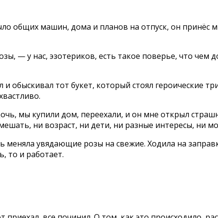
ло общих машин, дома и планов на отпуск, он принёс 
озы, — у нас, эзотериков, есть такое поверье, что чем
 обыскивал тот букет, который стоял героические три 
хвастливо.
очь, мы купили дом, переехали, и он мне открыл страшн
 мешать, ни возраст, ни дети, ни разные интересы, ни мо
нь меняла увядающие розы на свежие. Ходила на заправк
, то и работает.
 приехал, все починил. О том, как это происходило, ра