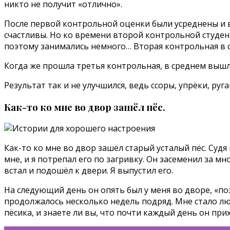
никто не получит «отлично».
После первой контрольной оценки были усреднены и вс
счастливы. Но ко времени второй контрольной студенты
поэтому занимались немного… Вторая контрольная в с
Когда же прошла третья контрольная, в среднем вышл
Результат так и не улучшился, ведь ссоры, упрёки, ру
Как-то ко мне во двор зашёл пёс.
Как-то ко мне во двор зашёл старый усталый пёс. Судя
мне, и я потрепал его по загривку. Он засеменил за мн
встал и подошёл к двери. Я выпустил его.
На следующий день он опять был у меня во дворе, «позд
продолжалось несколько недель подряд. Мне стало люб
пёсика, и знаете ли вы, что почти каждый день он пр