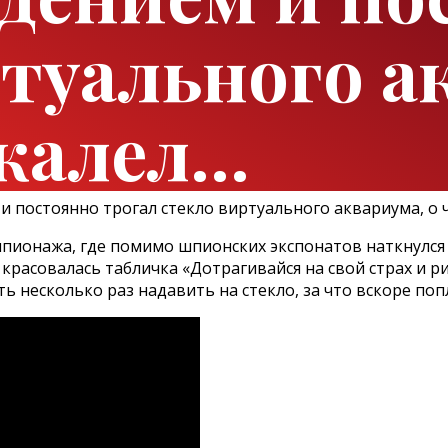
туального а
жалел…
ионажа, где помимо шпионских экспонатов наткнулся 
расовалась табличка «Дотрагивайся на свой страх и рис
ь несколько раз надавить на стекло, за что вскоре поп