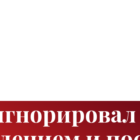
гнорировал 
дением и по