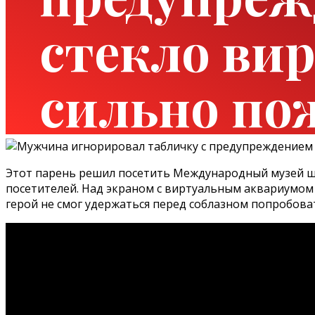
стекло вир
сильно по
Этот парень решил посетить Международный музей шп
посетителей. Над экраном с виртуальным аквариумом к
герой не смог удержаться перед соблазном попробоват