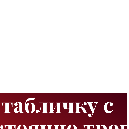
табличку с
стоянно тро