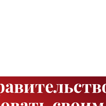
равительств
овать своим