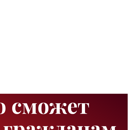
о сможет
 гражданам