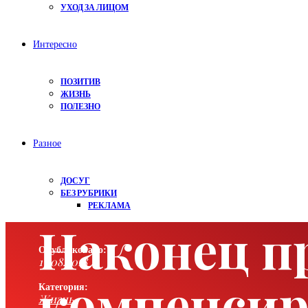
УХОД ЗА ЛИЦОМ
Интересно
ПОЗИТИВ
ЖИЗНЬ
ПОЛЕЗНО
Разное
ДОСУГ
БЕЗ РУБРИКИ
РЕКЛАМА
Наконец п
Опубликовано:
13.08.2018
компенсир
Категория:
Жизнь