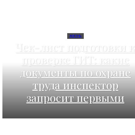
ЖИЗНЬ
Чек-лист подготовки к
проверке ГИТ: какие
документы по охране
труда инспектор
запросит первыми