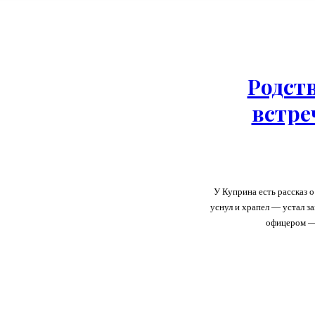
Родст
встре
У Куприна есть рассказ о
уснул и храпел — устал з
офицером — 