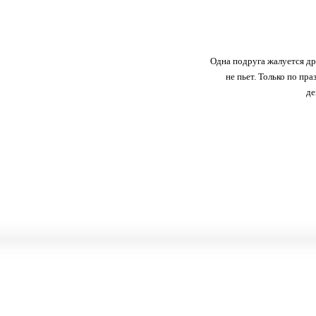
Одна подруга жалуется другой, что м
не пьет. Только по пра
де