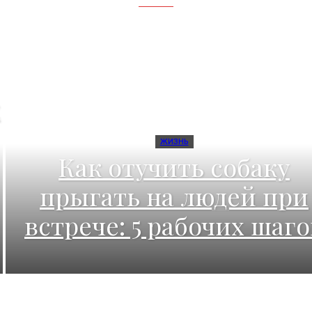
ЖИЗНЬ
Как отучить собаку
прыгать на людей при
встрече: 5 рабочих шаго