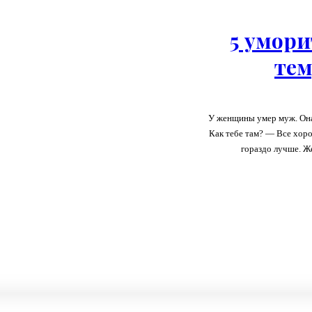
5 умори
тем
У женщины умер муж. Она
Как тебе там? — Все хорошо, не беспокойся. — Тебе там лучше, чем было со мной? — Да,
гораздо лучше. Ж