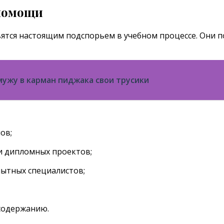
помощи
тся настоящим подспорьем в учебном процессе. Они пом
ужу в карман пиджака свои трусики
ов;
и дипломных проектов;
пытных специалистов;
 содержанию.