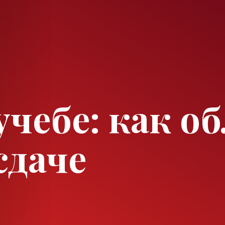
чебе: как об
сдаче